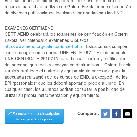
Además, todos los alumnos podrán hacer uso del centro de
recursos para el aprendizaje de Goierri Eskola donde dispondrán
de diversas publicaciones técnicas relacionadas con los END.
EXAMENES CERTIAEND:
CERTIAEND celebrará los examenes de certificación en Goierri
Eskola. Ver calendario examenes Gipuzkoa
http://www.aend.org/calendario-cert.php
- Estos cursos cumplen
con lo recogido en la norma UNE-EN ISO 9712 y el documento
UNE-CEN ISO/TR 25107 IN, para la cualificación y certificación
del personal que realiza ensayos no destructivos. - Goierri Eskola
suministrará todo el material y equipamiento necesario para la
adecuada realización de los cursos de END, a excepción de los
EPI “personales” que los deberá aportar el propio alumno. En
cualquier caso, los alumnos podrán consultar la posibilidad de
utilizar su propia instrumentación y equipamiento.
Compartir:
Formulario de preinscripción
No se garantiza la plaza